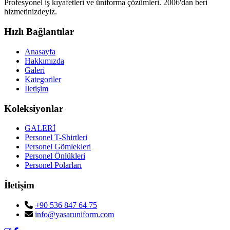
Profesyonel iş kıyafetleri ve üniforma çözümleri. 2006'dan beri
hizmetinizdeyiz.
Hızlı Bağlantılar
Anasayfa
Hakkımızda
Galeri
Kategoriler
İletişim
Koleksiyonlar
GALERİ
Personel T-Shirtleri
Personel Gömlekleri
Personel Önlükleri
Personel Polarları
İletişim
+90 536 847 64 75
info@yasaruniform.com