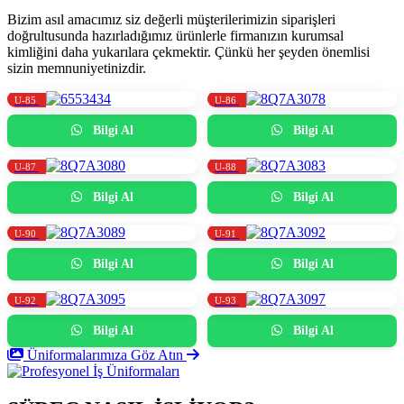
Bizim asıl amacımız siz değerli müşterilerimizin siparişleri
doğrultusunda hazırladığımız ürünlerle firmanızın kurumsal
kimliğini daha yukarılara çekmektir. Çünkü her şeyden önemlisi
sizin memnuniyetinizdir.
U-85
U-86
Bilgi Al
Bilgi Al
U-87
U-88
Bilgi Al
Bilgi Al
U-90
U-91
Bilgi Al
Bilgi Al
U-92
U-93
Bilgi Al
Bilgi Al
Üniformalarımıza Göz Atın