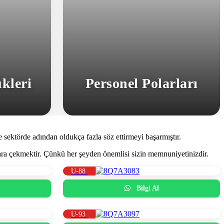
kleri
Personel Polarları
 sektörde adından oldukça fazla söz ettirmeyi başarmıştır.
ılara çekmektir. Çünkü her şeyden önemlisi sizin memnuniyetinizdir.
U-88
Bilgi Al
U-93