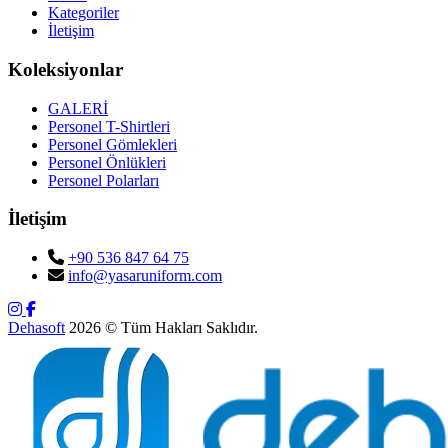
Kategoriler
İletişim
Koleksiyonlar
GALERİ
Personel T-Shirtleri
Personel Gömlekleri
Personel Önlükleri
Personel Polarları
İletişim
+90 536 847 64 75
info@yasaruniform.com
Dehasoft
2026 © Tüm Hakları Saklıdır.