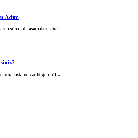
ım Adım
arım sürecinin aşamaları, süre...
siniz?
 mi, baskının canlılığı mı? İ...