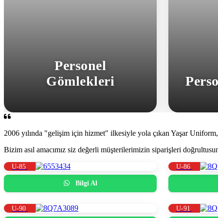
Personel
Gömlekleri
Perso
2006 yılında "gelişim için hizmet" ilkesiyle yola çıkan Yaşar Uniform,
Bizim asıl amacımız siz değerli müşterilerimizin siparişleri doğrultu
U-85
U-86
Bilgi Al
U-90
U-91