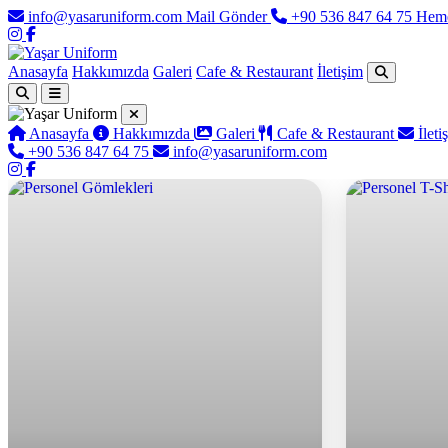
info@yasaruniform.com
Mail Gönder
+90 536 847 64 75
Hem
Anasayfa
Hakkımızda
Galeri
Cafe & Restaurant
İletişim
Anasayfa
Hakkımızda
Galeri
Cafe & Restaurant
İleti
+90 536 847 64 75
info@yasaruniform.com
Yaşar Uniform - Profesyonel İş 