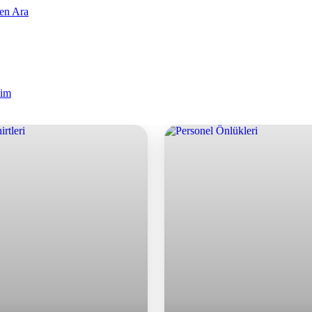
en Ara
şim
Kıyafetleri ve Personel Üniformal