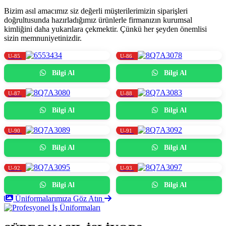
Bizim asıl amacımız siz değerli müşterilerimizin siparişleri
doğrultusunda hazırladığımız ürünlerle firmanızın kurumsal
kimliğini daha yukarılara çekmektir. Çünkü her şeyden önemlisi
sizin memnuniyetinizdir.
U-85
U-86
Bilgi Al
Bilgi Al
U-87
U-88
Bilgi Al
Bilgi Al
U-90
U-91
Bilgi Al
Bilgi Al
U-92
U-93
Bilgi Al
Bilgi Al
Üniformalarımıza Göz Atın