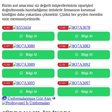
Bizim asıl amacımız siz değerli müşterilerimizin siparişleri
doğrultusunda hazırladığımız ürünlerle firmanızın kurumsal
kimliğini daha yukarılara çekmektir. Çünkü her şeyden önemlisi
sizin memnuniyetinizdir.
U-85
U-86
Bilgi Al
Bilgi Al
U-87
U-88
Bilgi Al
Bilgi Al
U-90
U-91
Bilgi Al
Bilgi Al
U-92
U-93
Bilgi Al
Bilgi Al
Üniformalarımıza Göz Atın