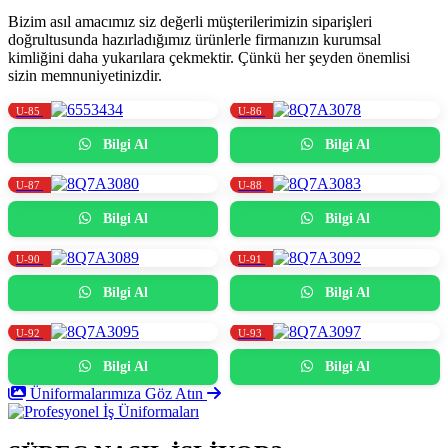
Bizim asıl amacımız siz değerli müşterilerimizin siparişleri
doğrultusunda hazırladığımız ürünlerle firmanızın kurumsal
kimliğini daha yukarılara çekmektir. Çünkü her şeyden önemlisi
sizin memnuniyetinizdir.
U-85
U-86
Bilgi Al
Bilgi Al
U-87
U-88
Bilgi Al
Bilgi Al
U-90
U-91
Bilgi Al
Bilgi Al
U-92
U-93
Bilgi Al
Bilgi Al
Üniformalarımıza Göz Atın